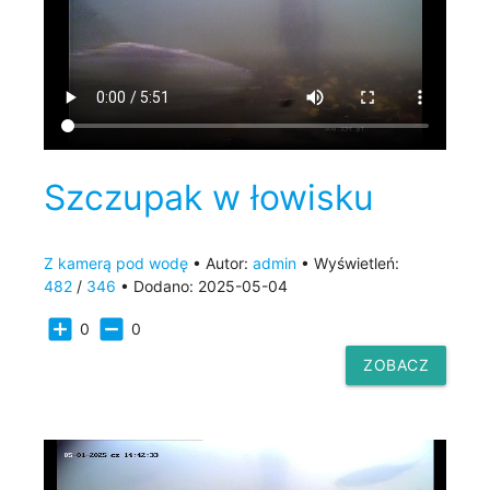
Szczupak w łowisku
Z kamerą pod wodę
• Autor:
admin
• Wyświetleń:
482
/
346
• Dodano: 2025-05-04
add_box
indeterminate_check_box
0
0
ZOBACZ