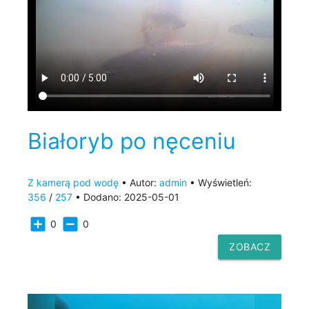
Białoryb po nęceniu
Z kamerą pod wodę
• Autor:
admin
• Wyświetleń:
356
/
257
• Dodano: 2025-05-01
add_box
indeterminate_check_box
0
0
ZOBACZ