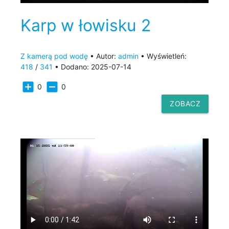
Karp w łowisku 2
Z kamerą pod wodę
• Autor:
admin
• Wyświetleń:
418
/
341
• Dodano: 2025-07-14
add_box
indeterminate_check_box
0
0
ZOBACZ