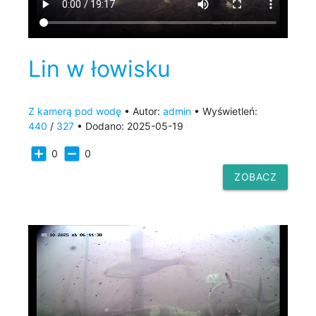
Lin w łowisku
Z kamerą pod wodę
• Autor:
admin
• Wyświetleń:
440
/
327
• Dodano: 2025-05-19
add_box
indeterminate_check_box
0
0
ZOBACZ