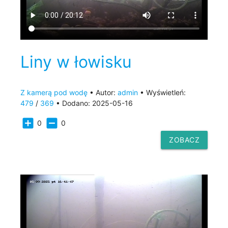
Liny w łowisku
Z kamerą pod wodę
• Autor:
admin
• Wyświetleń:
479
/
369
• Dodano: 2025-05-16
add_box
indeterminate_check_box
0
0
ZOBACZ