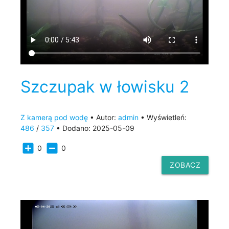
Szczupak w łowisku 2
Z kamerą pod wodę
• Autor:
admin
• Wyświetleń:
486
/
357
• Dodano: 2025-05-09
add_box
indeterminate_check_box
0
0
ZOBACZ