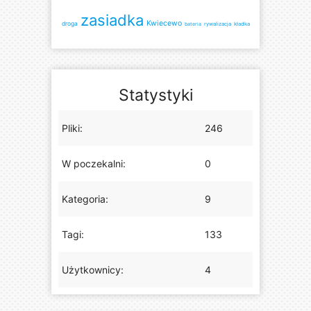
zasiadka
Kwiecewo
droga
bateria
rywalizacja
kładka
Statystyki
Pliki:
246
W poczekalni:
0
Kategoria:
9
Tagi:
133
Użytkownicy:
4