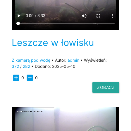
Leszcze w łowisku
Z kamerą pod wodę
• Autor:
admin
• Wyświetleń:
372
/
282
• Dodano: 2025-05-10
add_box
indeterminate_check_box
0
0
ZOBACZ