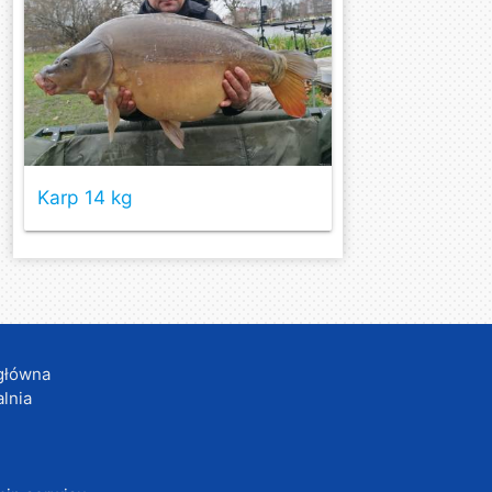
Karp 14 kg
główna
lnia