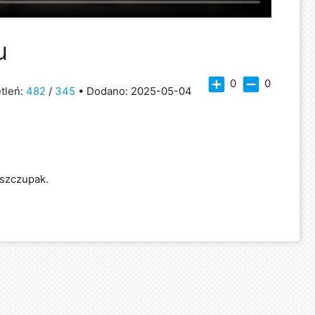
u
add_box
indeterminate_check_box
0
0
tleń:
482
/
345
• Dodano: 2025-05-04
 szczupak.