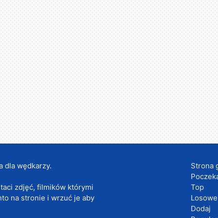
a dla wędkarzy.
Strona 
Poczeka
taci zdjęć, filmików którymi
Top
nto na stronie i wrzuć je aby
Losowe
Dodaj