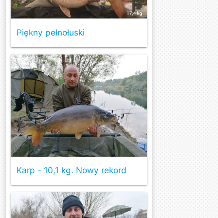
Piękny pełnołuski
Karp - 10,1 kg. Nowy rekord