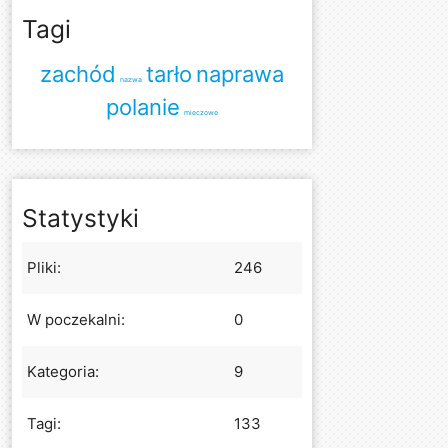
Tagi
zachód
tarło
naprawa
nazwa
polanie
mieczowe
Statystyki
Pliki:
246
W poczekalni:
0
Kategoria:
9
Tagi:
133