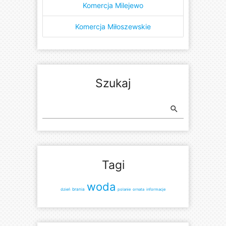
Komercja Milejewo
Komercja Miłoszewskie
Szukaj
search
Tagi
woda
brania
dzień
polanie
ornata
informacje