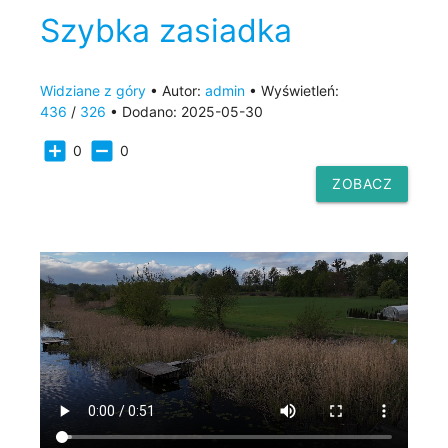
Szybka zasiadka
Widziane z góry
• Autor:
admin
• Wyświetleń:
436
/
326
• Dodano: 2025-05-30
add_box
indeterminate_check_box
0
0
ZOBACZ