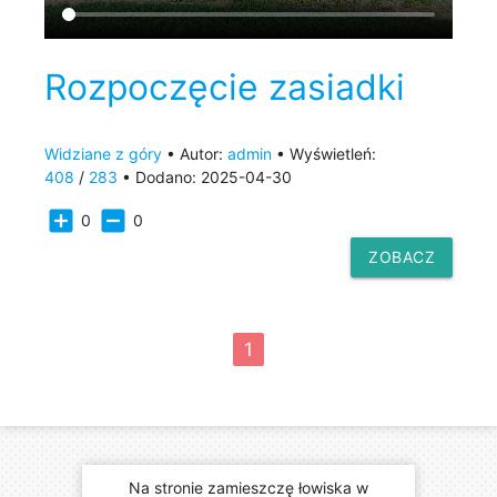
Rozpoczęcie zasiadki
Widziane z góry
• Autor:
admin
• Wyświetleń:
408
/
283
• Dodano: 2025-04-30
add_box
indeterminate_check_box
0
0
ZOBACZ
chevron_left
chevron_right
1
Na stronie zamieszczę łowiska w