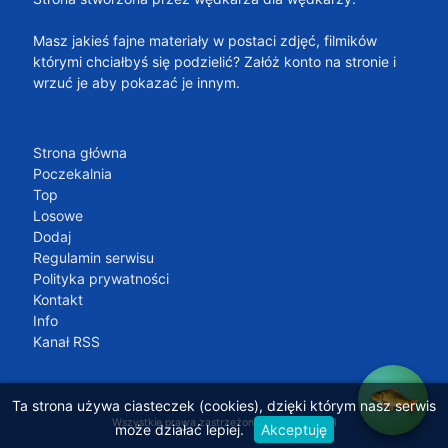
Masz jakieś fajne materiały w postaci zdjęć, filmików
którymi chciałbyś się podzielić? Załóż konto na stronie i
wrzuć je aby pokazać je innym.
Strona główna
Poczekalnia
Top
Losowe
Dodaj
Regulamin serwisu
Polityka prywatności
Kontakt
Info
Kanał RSS
Ta strona używa ciasteczek (cookies), dzięki którym nasz serwis
Wszystkie prawa zastrzeżone 2021 by
134.pl
może działać lepiej.
Akceptuję