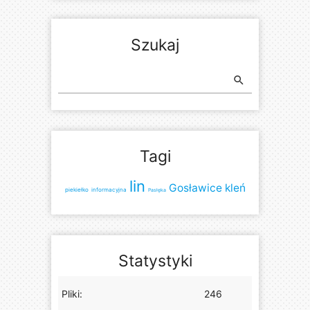
Szukaj
search
Tagi
lin
Gosławice
kleń
piekiełko
informacyjna
Pasłęka
Statystyki
Pliki:
246