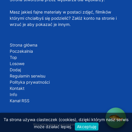
Masz jakieś fajne materiały w postaci zdjęć, filmików
którymi chciałbyś się podzielić? Załóż konto na stronie i
wrzuć je aby pokazać je innym.
Strona główna
Poczekalnia
Top
Losowe
Dodaj
Regulamin serwisu
Polityka prywatności
Kontakt
Info
Kanał RSS
Ta strona używa ciasteczek (cookies), dzięki którym nasz serwis
Wszystkie prawa zastrzeżone 2021 by
134.pl
może działać lepiej.
Akceptuję