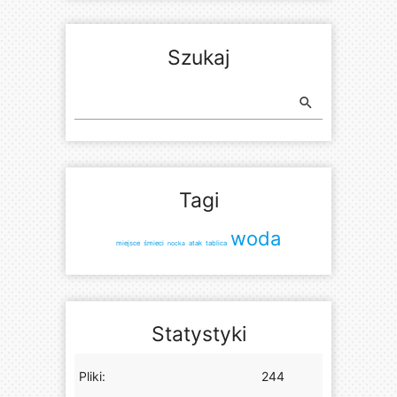
Szukaj
search
Tagi
woda
miejsce
śmieci
nocka
atak
tablica
Statystyki
Pliki:
244