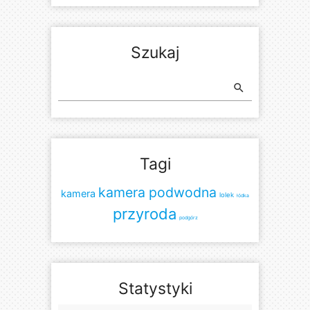
Szukaj
search
Tagi
kamera podwodna
kamera
lolek
łódka
przyroda
podgórz
Statystyki