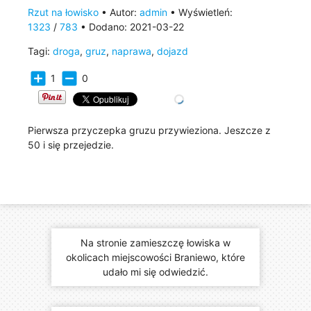
Rzut na łowisko
• Autor:
admin
• Wyświetleń:
1323
/
783
• Dodano: 2021-03-22
Tagi:
droga
,
gruz
,
naprawa
,
dojazd
add_box
indeterminate_check_box
1
0
Pierwsza przyczepka gruzu przywieziona. Jeszcze z
50 i się przejedzie.
Na stronie zamieszczę łowiska w
okolicach miejscowości Braniewo, które
udało mi się odwiedzić.